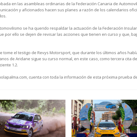
robada en las asambleas ordinarias de la Federación Canaria de Automovili
nicación y aficionados hacen sus planes a razón de los calendarios ofici
dos.
utomovilismo se ha querido respaldar la actuación de la Federación Insul
que por ello se dejen de revisar las acciones que tienen en curso y que, b
que tome el testigo de Revys Motorsport, que durante los últimos años hab
anos de Aridane sigue su curso normal, en este caso, como tercera cita d
iente 1.2.
smolapalma.com, cuenta con toda la información de esta próxima prueba d