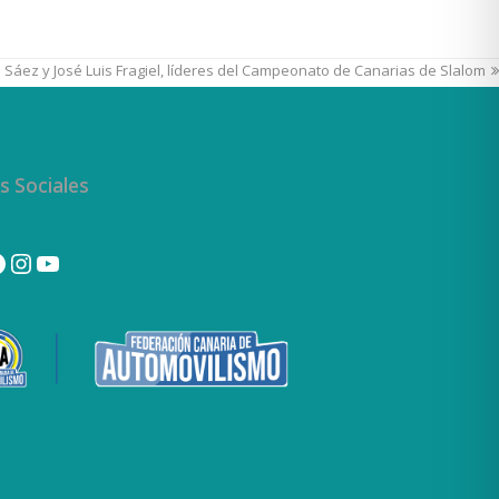
 Sáez y José Luis Fragiel, líderes del Campeonato de Canarias de Slalom
s Sociales
tter
acebook
Instagram
YouTube