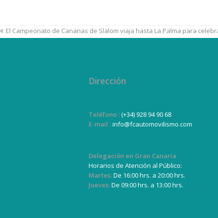
El Campeonato de Canarias de Slalom viaja hasta La Palma para celebr
Dirección
Teléfono :
(+34) 928 94 90 68
E-mail :
info@fcautomovilismo.com
Delegación en Gran Canaria
Horarios de Atención al Público:
Martes:
De 16:00 hrs. a 20:00 hrs.
Jueves:
De 09:00 hrs. a 13:00 hrs.