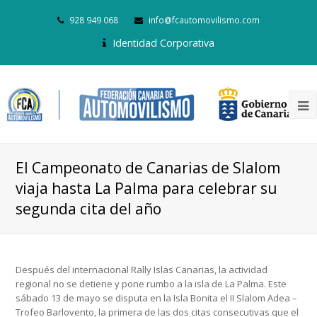
928 949 068
info@fcautomovilismo.com
Identidad Corporativa
El Campeonato de Canarias de Slalom
viaja hasta La Palma para celebrar su
segunda cita del año
Después del internacional Rally Islas Canarias, la actividad
regional no se detiene y pone rumbo a la isla de La Palma. Este
sábado 13 de mayo se disputa en la Isla Bonita el II Slalom Adea –
Trofeo Barlovento, la primera de las dos citas consecutivas que el