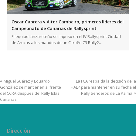
Oscar Cabrera y Aitor Cambeiro, primeros líderes del
Campeonato de Canarias de Rallysprint
El equipo lanzaroteño se impuso en el IV Rallysprint Ciudad
de Arucas a los mandos de un Citroën C3 Rally2…
Miguel Suárez y Eduardo
La FCA respalda la decisión de la
González se mantienen al frente
FIALP para mantener en su fecha el
del CCRA después del Rally Islas
Rally Senderos de La Palma
Canarias
Dirección