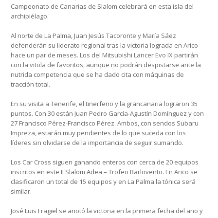
Campeonato de Canarias de Slalom celebrará en esta isla del
archipiélago.
Al norte de La Palma, Juan Jesús Tacoronte y María Sáez
defenderán su liderato regional tras la victoria lograda en Arico
hace un par de meses. Los del Mitsubishi Lancer Evo IX partirán
con la vitola de favoritos, aunque no podrán despistarse ante la
nutrida competencia que se ha dado cita con máquinas de
tracción total.
En su visita a Tenerife, el tinerfeño y la grancanaria lograron 35
puntos. Con 30 están Juan Pedro García-Agustín Domínguez y con
27 Francisco Pérez-Francisco Pérez. Ambos, con sendos Subaru
Impreza, estarán muy pendientes de lo que suceda con los
líderes sin olvidarse de la importancia de seguir sumando.
Los Car Cross siguen ganando enteros con cerca de 20 equipos
inscritos en este II Slalom Adea – Trofeo Barlovento. En Arico se
clasificaron un total de 15 equipos y en La Palma la tónica será
similar.
José Luis Fragiel se anotó la victoria en la primera fecha del año y