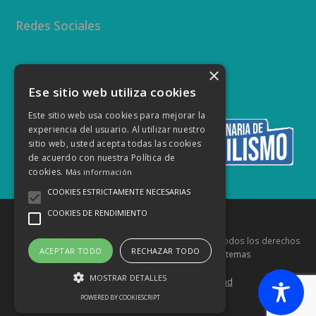
Redes Sociales
×
Twitter
Facebook
Instagram
YouTube
Ese sitio web utiliza cookies
Este sitio web usa cookies para mejorar la
experiencia del usuario. Al utilizar nuestro
sitio web, usted acepta todas las cookies
de acuerdo con nuestra Política de
cookies.
Más información
COOKIES ESTRICTAMENTE NECESARIAS
COOKIES DE RENDIMIENTO
Copyright
Federación Canaria de Automovilismo
- Todos los derechos
ACEPTAR TODO
RECHAZAR TODO
reservados Diseñado por
Innovaq Sistemas
MOSTRAR DETALLES
Aviso Legal
Política de Privacidad
POWERED BY COOKIESCRIPT