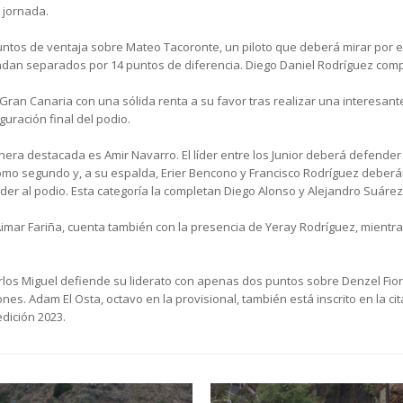
e jornada.
ntos de ventaja sobre Mateo Tacoronte, un piloto que deberá mirar por el
dan separados por 14 puntos de diferencia. Diego Daniel Rodríguez comp
 Gran Canaria con una sólida renta a su favor tras realizar una interesan
guración final del podio.
ra destacada es Amir Navarro. El líder entre los Junior deberá defender 
como segundo y, a su espalda, Erier Bencono y Francisco Rodríguez deberá
eder al podio. Esta categoría la completan Diego Alonso y Alejandro Suárez
 Aimar Fariña, cuenta también con la presencia de Yeray Rodríguez, mient
arlos Miguel defiende su liderato con apenas dos puntos sobre Denzel Fiori
s. Adam El Osta, octavo en la provisional, también está inscrito en la ci
dición 2023.