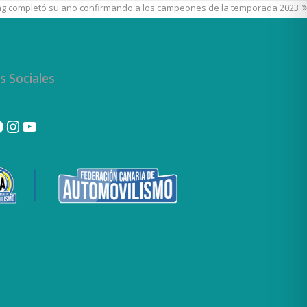
ting completó su año confirmando a los campeones de la temporada 2023
s Sociales
tter
acebook
Instagram
YouTube