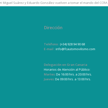
Miguel Suárez y Eduardo González vuelven a tomar el mando del CCRA 
Dirección
Teléfono :
(+34) 928 94 90 68
E-mail :
info@fcautomovilismo.com
Delegación en Gran Canaria
Horarios de Atención al Público:
Martes:
De 16:00 hrs. a 20:00 hrs.
Jueves:
De 09:00 hrs. a 13:00 hrs.