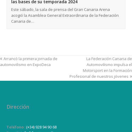
las bases de su temporada 2024
Este sábado, la sala de prensa del Gran Canaria Arena
acogió la Asamblea General Extraordinaria de la Federación
Canaria de…
Arrancó la primera jornada de
La Federación Canaria de
automovilismo en ExpoDeca
Automovilismo impulsa el
Motorsport en la Formación
Profesional de nuestros jóvenes
Dirección
Teléfono :
(+34) 928 94 90 68