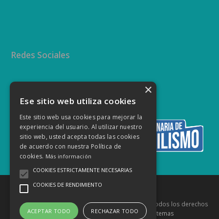
Redes Sociales
×
Twitter
Facebook
Instagram
YouTube
Ese sitio web utiliza cookies
Este sitio web usa cookies para mejorar la
experiencia del usuario. Al utilizar nuestro
sitio web, usted acepta todas las cookies
de acuerdo con nuestra Política de
cookies.
Más información
COOKIES ESTRICTAMENTE NECESARIAS
COOKIES DE RENDIMIENTO
Copyright
Federación Canaria de Automovilismo
- Todos los derechos
ACEPTAR TODO
RECHAZAR TODO
reservados Diseñado por
Innovaq Sistemas