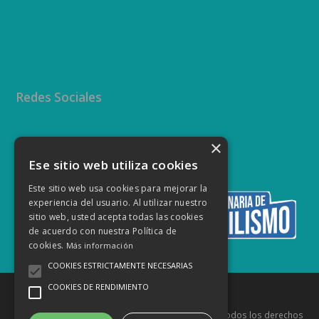
Redes Sociales
×
Twitter
Facebook
Instagram
YouTube
Ese sitio web utiliza cookies
Este sitio web usa cookies para mejorar la
experiencia del usuario. Al utilizar nuestro
sitio web, usted acepta todas las cookies
de acuerdo con nuestra Política de
cookies.
Más información
COOKIES ESTRICTAMENTE NECESARIAS
COOKIES DE RENDIMIENTO
Copyright
Federación Canaria de Automovilismo
- Todos los derechos