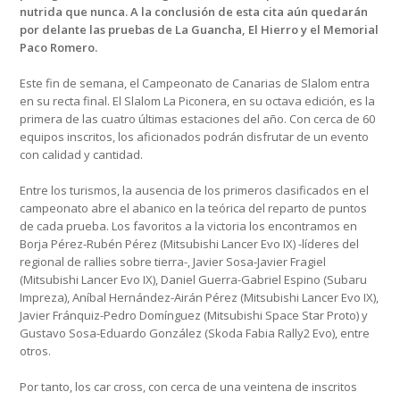
nutrida que nunca. A la conclusión de esta cita aún quedarán
por delante las pruebas de La Guancha, El Hierro y el Memorial
Paco Romero.
Este fin de semana, el Campeonato de Canarias de Slalom entra
en su recta final. El Slalom La Piconera, en su octava edición, es la
primera de las cuatro últimas estaciones del año. Con cerca de 60
equipos inscritos, los aficionados podrán disfrutar de un evento
con calidad y cantidad.
Entre los turismos, la ausencia de los primeros clasificados en el
campeonato abre el abanico en la teórica del reparto de puntos
de cada prueba. Los favoritos a la victoria los encontramos en
Borja Pérez-Rubén Pérez (Mitsubishi Lancer Evo IX) -líderes del
regional de rallies sobre tierra-, Javier Sosa-Javier Fragiel
(Mitsubishi Lancer Evo IX), Daniel Guerra-Gabriel Espino (Subaru
Impreza), Aníbal Hernández-Airán Pérez (Mitsubishi Lancer Evo IX),
Javier Fránquiz-Pedro Domínguez (Mitsubishi Space Star Proto) y
Gustavo Sosa-Eduardo González (Skoda Fabia Rally2 Evo), entre
otros.
Por tanto, los car cross, con cerca de una veintena de inscritos