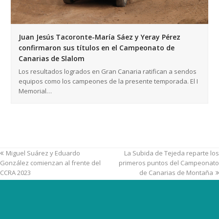
Juan Jesús Tacoronte-María Sáez y Yeray Pérez
confirmaron sus títulos en el Campeonato de
Canarias de Slalom
Los resultados logrados en Gran Canaria ratifican a sendos
equipos como los campeones de la presente temporada. El I
Memorial…
Miguel Suárez y Eduardo
La Subida de Tejeda reparte los
González comienzan al frente del
primeros puntos del Campeonato
CCRA 2023
de Canarias de Montaña