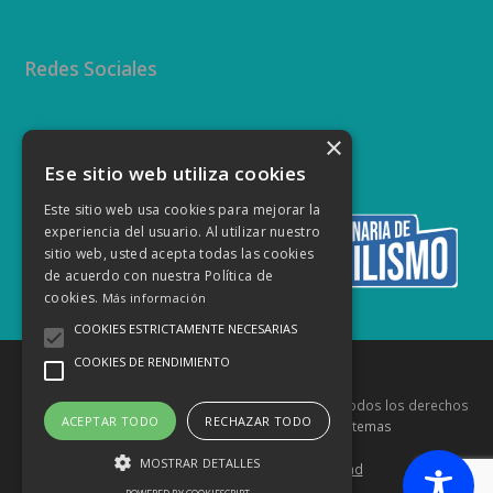
Redes Sociales
×
Twitter
Facebook
Instagram
YouTube
Ese sitio web utiliza cookies
Este sitio web usa cookies para mejorar la
experiencia del usuario. Al utilizar nuestro
sitio web, usted acepta todas las cookies
de acuerdo con nuestra Política de
cookies.
Más información
COOKIES ESTRICTAMENTE NECESARIAS
COOKIES DE RENDIMIENTO
Copyright
Federación Canaria de Automovilismo
- Todos los derechos
ACEPTAR TODO
RECHAZAR TODO
reservados Diseñado por
Innovaq Sistemas
MOSTRAR DETALLES
Aviso Legal
Política de Privacidad