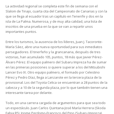
La actividad regional se completa este fin de semana con el
Slalom de Tinajo, cuarta cita del Campeonato de Canarias y con la
que se llega al ecuador tras un capítulo en Tenerife y dos en la
isla de La Palma. Numerosa, y de muy alta calidad, una lista de
inscritos de una prueba en la que se van a repartir unos
importantes puntos.
Entre los turismos, la ausencia de los líderes, Juan J. Tacoronte-
María Sáez, abre una nueva oportunidad para sus inmediatos
perseguidores. El tinerfeño y la grancanaria, después de tres
victorias, han acumulado 105, puntos, 18 más que Javier Pérez-
Álvaro Pérez. El equipo palmero del Subaru Impreza ha de sumar
en las primeras posiciones si quiere superar a los del Mitsubishi
Lancer Evo IX. Otro equipo palmero, el formado por Celestino
Pérez y Pedro Díaz, llega a Lanzarote en la tercera plaza de la
provisional. Los del Toyota Celica se encuentran a 28 puntos de la
cabeza y a 10 de la segunda plaza, por lo que también tienen una
interesante tarea por delante.
Todo, en una carrera cargada de argumentos para que sea todo
un espectáculo. Juan Carlos Quintana-José María Herrera (Skoda
Fabia R5), Iriome Perdomo-Francisco del Pino (Subaru Impreza),