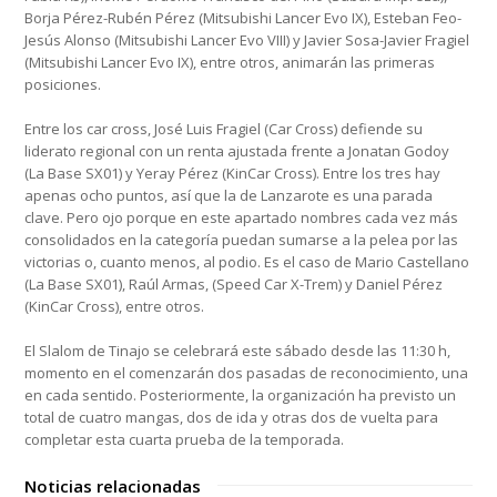
Borja Pérez-Rubén Pérez (Mitsubishi Lancer Evo IX), Esteban Feo-
Jesús Alonso (Mitsubishi Lancer Evo VIII) y Javier Sosa-Javier Fragiel
(Mitsubishi Lancer Evo IX), entre otros, animarán las primeras
posiciones.
Entre los car cross, José Luis Fragiel (Car Cross) defiende su
liderato regional con un renta ajustada frente a Jonatan Godoy
(La Base SX01) y Yeray Pérez (KinCar Cross). Entre los tres hay
apenas ocho puntos, así que la de Lanzarote es una parada
clave. Pero ojo porque en este apartado nombres cada vez más
consolidados en la categoría puedan sumarse a la pelea por las
victorias o, cuanto menos, al podio. Es el caso de Mario Castellano
(La Base SX01), Raúl Armas, (Speed Car X-Trem) y Daniel Pérez
(KinCar Cross), entre otros.
El Slalom de Tinajo se celebrará este sábado desde las 11:30 h,
momento en el comenzarán dos pasadas de reconocimiento, una
en cada sentido. Posteriormente, la organización ha previsto un
total de cuatro mangas, dos de ida y otras dos de vuelta para
completar esta cuarta prueba de la temporada.
Noticias relacionadas