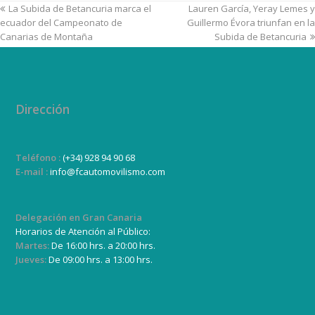
La Subida de Betancuria marca el
Lauren García, Yeray Lemes y
ecuador del Campeonato de
Guillermo Évora triunfan en la
Canarias de Montaña
Subida de Betancuria
Dirección
Teléfono :
(+34) 928 94 90 68
E-mail :
info@fcautomovilismo.com
Delegación en Gran Canaria
Horarios de Atención al Público:
Martes:
De 16:00 hrs. a 20:00 hrs.
Jueves:
De 09:00 hrs. a 13:00 hrs.