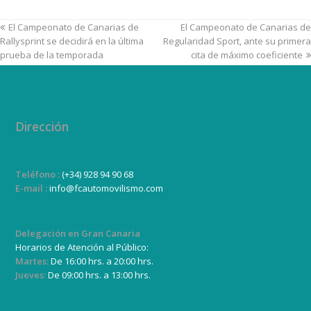
El Campeonato de Canarias de
El Campeonato de Canarias de
Rallysprint se decidirá en la última
Regularidad Sport, ante su primera
prueba de la temporada
cita de máximo coeficiente
Dirección
Teléfono :
(+34) 928 94 90 68
E-mail :
info@fcautomovilismo.com
Delegación en Gran Canaria
Horarios de Atención al Público:
Martes:
De 16:00 hrs. a 20:00 hrs.
Jueves:
De 09:00 hrs. a 13:00 hrs.