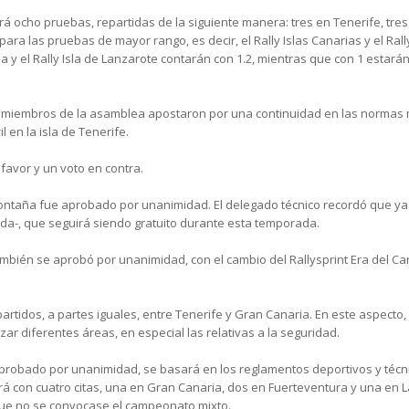
drá ocho pruebas, repartidas de la siguiente manera: tres en Tenerife, tre
ara las pruebas de mayor rango, es decir, el Rally Islas Canarias y el Rall
 y el Rally Isla de Lanzarote contarán con 1.2, mientras que con 1 estarán el
os miembros de la asamblea apostaron por una continuidad en las normas
en la isla de Tenerife.
favor y un voto en contra.
ontaña fue aprobado por unanimidad. El delegado técnico recordó que ya s
da-, que seguirá siendo gratuito durante esta temporada.
ambién se aprobó por unanimidad, con el cambio del Rallysprint Era del C
partidos, a partes iguales, entre Tenerife y Gran Canaria. En este aspecto, 
ar diferentes áreas, en especial las relativas a la seguridad.
n aprobado por unanimidad, se basará en los reglamentos deportivos y técn
ará con cuatro citas, una en Gran Canaria, dos en Fuerteventura y una en L
que no se convocase el campeonato mixto.