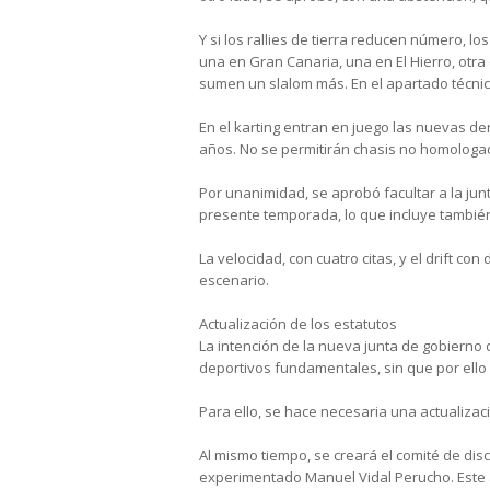
Y si los rallies de tierra reducen número, 
una en Gran Canaria, una en El Hierro, otra 
sumen un slalom más. En el apartado técnic
En el karting entran en juego las nuevas d
años. No se permitirán chasis no homologa
Por unanimidad, se aprobó facultar a la jun
presente temporada, lo que incluye también
La velocidad, con cuatro citas, y el drift 
escenario.
Actualización de los estatutos
La intención de la nueva junta de gobierno
deportivos fundamentales, sin que por ello
Para ello, se hace necesaria una actualizac
Al mismo tiempo, se creará el comité de disci
experimentado Manuel Vidal Perucho. Este 