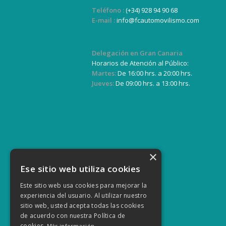
Teléfono :
(+34) 928 94 90 68
E-mail :
info@fcautomovilismo.com
Delegación en Gran Canaria
Horarios de Atención al Público:
Martes:
De 16:00 hrs. a 20:00 hrs.
Jueves:
De 09:00 hrs. a 13:00 hrs.
×
Ese sitio web utiliza cookies
Este sitio web usa cookies para mejorar la
experiencia del usuario. Al utilizar nuestro
sitio web, usted acepta todas las cookies
de acuerdo con nuestra Política de
cookies.
Más información