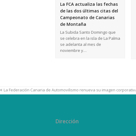
La FCA actualiza las fechas
de las dos últimas citas del
Campeonato de Canarias
de Montaña
La Subida Santo Domingo que
se celebra en la isla de La Palma
se adelanta al mes de
noviembre y…
La Federación Canaria de Automovilismo renueva su imagen corporativ
Dirección