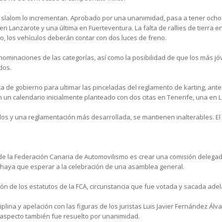
los slalom lo incrementan. Aprobado por una unanimidad, pasa a tener ocho
en Lanzarote y una última en Fuerteventura. La falta de rallies de tierra 
o, los vehículos deberán contar con dos luces de freno.
enominaciones de las categorías, así como la posibilidad de que los más 
dos.
ta de gobierno para ultimar las pinceladas del reglamento de karting, an
 un calendario inicialmente planteado con dos citas en Tenerife, una en 
con dos y una reglamentación más desarrollada, se mantienen inalterables. 
 de la Federación Canaria de Automovilismo es crear una comisión delega
 haya que esperar a la celebración de una asamblea general.
ión de los estatutos de la FCA, circunstancia que fue votada y sacada ade
plina y apelación con las figuras de los juristas Luis Javier Fernández Álv
aspecto también fue resuelto por unanimidad.