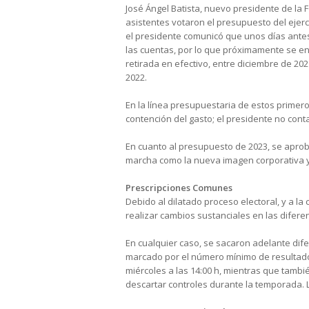
José Ángel Batista, nuevo presidente de la F
asistentes votaron el presupuesto del ejerci
el presidente comunicó que unos días antes,
las cuentas, por lo que próximamente se en
retirada en efectivo, entre diciembre de 20
2022.
En la línea presupuestaria de estos primero
contención del gasto; el presidente no contar
En cuanto al presupuesto de 2023, se aprob
marcha como la nueva imagen corporativa y 
Prescripciones Comunes
Debido al dilatado proceso electoral, y a l
realizar cambios sustanciales en las difere
En cualquier caso, se sacaron adelante dife
marcado por el número mínimo de resultados a
miércoles a las 14:00 h, mientras que tambi
descartar controles durante la temporada.