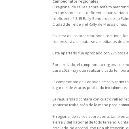
Campeonatos regionales
El regional de rallies sobre asfalto manten
en Lanzarote. Los coeficientes han variado p
coeficiente 1.3. El Rally Senderos de La Palma
Ciudad de Telde y el Rally de Maspalomas.
En línea de las prescripciones comunes, l
comenzará a disputarse a mediados de abril 
Este apartado fue aprobado con 27 votos a 
Por otro lado, el campeonato regional de m
para 2023 -hay que realizarlo cada tempora
El campeonato de Canarias de rallysprint t
lugar del de Arucas publicado inicialmente.
La regularidad contará con cuatro rallies re
gobierno trabajarán de la mano para optimiz
El regional de rallies sobre tierra, tambié
Tierra y del nacional de todo terreno. Cont
otro lado, se aprobó, con una abstención, 