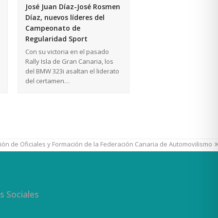
José Juan Díaz-José Rosmen
Díaz, nuevos líderes del
Campeonato de
Regularidad Sport
Con su victoria en el pasado
Rally Isla de Gran Canaria, los
del BMW 323i asaltan el liderato
del certamen…
ón de Oficiales y Formación de la Federación Canaria de Automovilismo
s Sociales