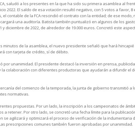
CA, saludó a los presentes en la que ha sido su primera asamblea al frente 
cio 2022. El saldo de esa votación resultó negativo, con 5 votos a favor, 
 el contable de la FCA rescindió el contrato con la entidad; de ese modo, 
cargará una auditoría. Batista también puntualizó en algunos de los gasto
21 y diciembre de 2022, de alrededor de 19.000 euros. Concretó este aspec
s minutos de la asamblea, el nuevo presidente señaló que hará hincapié en
á con tarjeta de crédito, sí de débito.
ó por unanimidad. El presidente destacó la inversión en prensa, publicid
la colaboración con diferentes productoras que ayudarán a difundir el d
a cercanía del comienzo de la temporada, la junta de gobierno transmitió 
ntes normativas.
rentes propuestas. Por un lado, la inscripción a los campeonatos de ámbit
 retener. Por otro lado, se concretó una fecha límite para la publicación d
én se agilizará y optimizará el proceso de verificación de la indumentaria
 Las prescripciones comunes también fueron aprobadas por unanimidad.