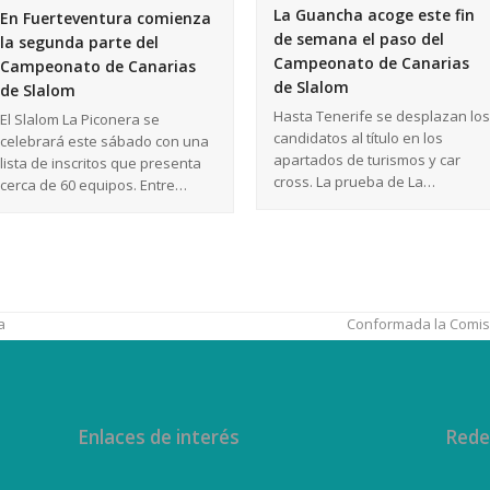
La Guancha acoge este fin
En Fuerteventura comienza
de semana el paso del
la segunda parte del
Campeonato de Canarias
Campeonato de Canarias
de Slalom
de Slalom
Hasta Tenerife se desplazan los
El Slalom La Piconera se
candidatos al título en los
celebrará este sábado con una
apartados de turismos y car
lista de inscritos que presenta
cross. La prueba de La…
cerca de 60 equipos. Entre…
a
Conformada la Comisi
Enlaces de interés
Rede