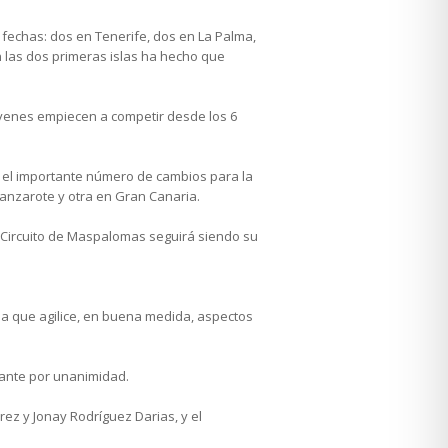
 fechas: dos en Tenerife, dos en La Palma,
en las dos primeras islas ha hecho que
jóvenes empiecen a competir desde los 6
te el importante número de cambios para la
Lanzarote y otra en Gran Canaria.
El Circuito de Maspalomas seguirá siendo su
da que agilice, en buena medida, aspectos
lante por unanimidad.
arez y Jonay Rodríguez Darias, y el