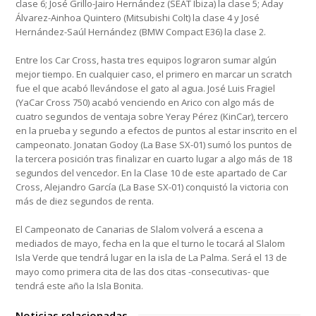
clase 6; José Grillo-Jairo Hernández (SEAT Ibiza) la clase 5; Aday
Álvarez-Ainhoa Quintero (Mitsubishi Colt) la clase 4 y José
Hernández-Saúl Hernández (BMW Compact E36) la clase 2.
Entre los Car Cross, hasta tres equipos lograron sumar algún
mejor tiempo. En cualquier caso, el primero en marcar un scratch
fue el que acabó llevándose el gato al agua. José Luis Fragiel
(YaCar Cross 750) acabó venciendo en Arico con algo más de
cuatro segundos de ventaja sobre Yeray Pérez (KinCar), tercero
en la prueba y segundo a efectos de puntos al estar inscrito en el
campeonato. Jonatan Godoy (La Base SX-01) sumó los puntos de
la tercera posición tras finalizar en cuarto lugar a algo más de 18
segundos del vencedor. En la Clase 10 de este apartado de Car
Cross, Alejandro García (La Base SX-01) conquistó la victoria con
más de diez segundos de renta.
El Campeonato de Canarias de Slalom volverá a escena a
mediados de mayo, fecha en la que el turno le tocará al Slalom
Isla Verde que tendrá lugar en la isla de La Palma. Será el 13 de
mayo como primera cita de las dos citas -consecutivas- que
tendrá este año la Isla Bonita.
Noticias relacionadas