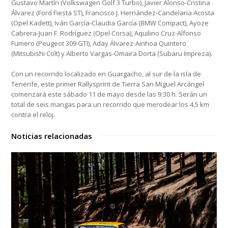
Gustavo Martín (Volkswagen Golf 3 Turbo), Javier Alonso-Cristina
Álvarez (Ford Fiesta ST), Francisco J. Hernández-Candelaria Acosta
(Opel Kadett), Iván García-Claudia García (BMW Compact), Ayoze
Cabrera-Juan F. Rodríguez (Opel Corsa), Aquilino Cruz-Alfonso
Fumero (Peugeot 309 GTI), Aday Álvarez-Ainhoa Quintero
(Mitsubishi Colt) y Alberto Vargas-Omaira Dorta (Subaru Impreza).
Con un recorrido localizado en Guargacho, al sur de la isla de
Tenerife, este primer Rallysprint de Tierra San Miguel Arcángel
comenzará este sábado 11 de mayo desde las 9:30 h. Serán un
total de seis mangas para un recorrido que merodear los 4,5 km
contra el reloj.
Noticias relacionadas