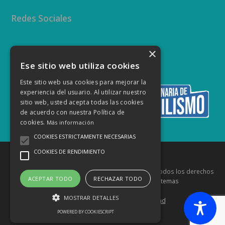
Redes Sociales
×
Twitter
Facebook
Instagram
YouTube
Ese sitio web utiliza cookies
Este sitio web usa cookies para mejorar la
experiencia del usuario. Al utilizar nuestro
sitio web, usted acepta todas las cookies
de acuerdo con nuestra Política de
cookies.
Más información
COOKIES ESTRICTAMENTE NECESARIAS
COOKIES DE RENDIMIENTO
Copyright
Federación Canaria de Automovilismo
- Todos los derechos
ACEPTAR TODO
RECHAZAR TODO
reservados Diseñado por
Innovaq Sistemas
MOSTRAR DETALLES
Aviso Legal
Política de Privacidad
POWERED BY COOKIESCRIPT